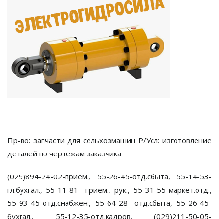
Пр-во: запчасти для сельхозмашин Р/Усл: изготовление
деталей по чертежам заказчика
(029)894-24-02-прием., 55-26-45-отд.сбыта, 55-14-53-
гл.бухгал., 55-11-81- прием., рук., 55-31-55-маркет.отд.,
55-93-45-отд.снабжен., 55-64-28- отд.сбыта, 55-26-45-
бухгал., 55-12-35-отд.кадров, (029)211-50-05-