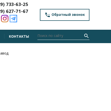
29) 733-63-25
29) 627-71-67
settings_phone
Обратный звонок
search
КОНТАКТЫ
завод