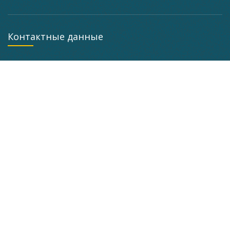
Контактные данные
г. Минск, ул. Кальварийская, 37 корпус 3 мастерская
помещение 101, а кабинет 201
+375 (29) 733-63-25
+375 (29) 627-71-67
Режим работы: Пн-Пт: 10:00 - 19:00
belgidrosila@inbox.ru
Клиентам компании
О компании
Ремонт гидронасосов
Партнеры