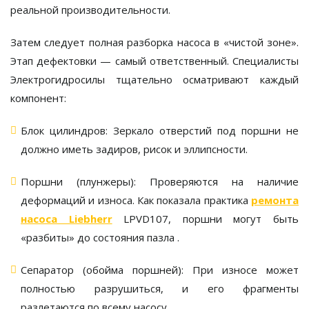
реальной производительности.
Затем следует полная разборка насоса в «чистой зоне».
Этап
дефектовки
— самый ответственный. Специалисты
Электрогидросилы
тщательно осматривают каждый
компонент:
Блок цилиндров:
Зеркало отверстий под поршни не
должно иметь задиров, рисок и эллипсности.
Поршни (плунжеры):
Проверяются на наличие
деформаций и износа. Как показала практика
ремонта
насоса Liebherr
LPVD107, поршни могут быть
«разбиты» до состояния пазла
.
Сепаратор (обойма поршней):
При износе может
полностью разрушиться, и его фрагменты
разлетаются по всему насосу
.