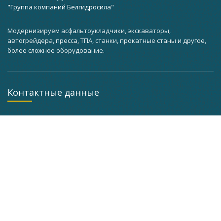
"Группа компаний Белгидросила"
Модернизируем асфальтоукладчики, экскаваторы,
автогрейдера, пресса, ТПА, станки, прокатные станы и другое,
более сложное оборудование.
Контактные данные
г. Минск, ул. Кальварийская, 37 корпус 3 мастерская
помещение 101, а кабинет 201
+375 (29) 733-63-25
+375 (29) 627-71-67
Режим работы: Пн-Пт: 10:00 - 19:00
belgidrosila@inbox.ru
Клиентам компании